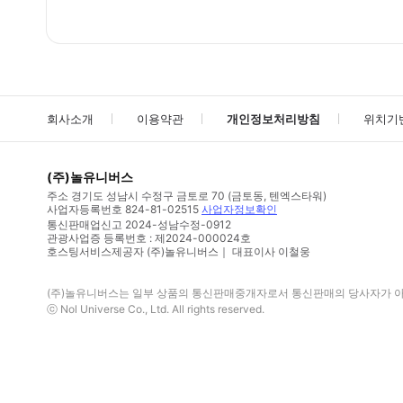
회사소개
이용약관
개인정보처리방침
위치기
(주)놀유니버스
주소
경기도 성남시 수정구 금토로 70 (금토동, 텐엑스타워)
사업자등록번호
824-81-02515
사업자정보확인
통신판매업신고
2024-성남수정-0912
관광사업증 등록번호 : 제2024-000024호
호스팅서비스제공자 (주)놀유니버스｜ 대표이사 이철웅
(주)놀유니버스
는 일부 상품의 통신판매중개자로서 통신판매의 당사자가 아니
ⓒ
Nol Universe Co
., Ltd. All rights reserved.