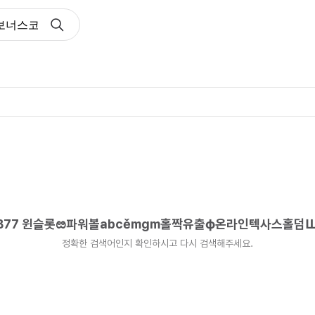
 보너스코드 B77 윈슬롯ೞ파워볼abcěmgm홀짝유출ф온라인
 B77 윈슬롯ೞ파워볼abcěmgm홀짝유출ф온라인텍사스홀덤
정확한 검색어인지 확인하시고 다시 검색해주세요.