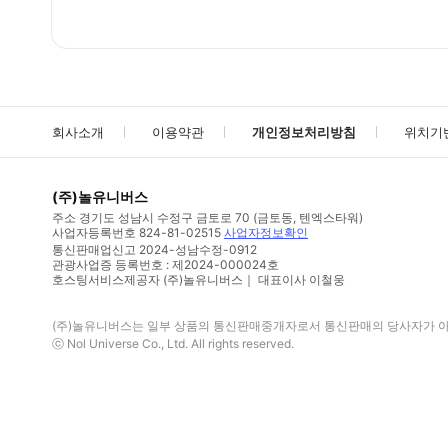
회사소개
이용약관
개인정보처리방침
위치기
(주)놀유니버스
주소
경기도 성남시 수정구 금토로 70 (금토동, 텐엑스타워)
사업자등록번호
824-81-02515
사업자정보확인
통신판매업신고
2024-성남수정-0912
관광사업증 등록번호 : 제2024-000024호
호스팅서비스제공자 (주)놀유니버스｜ 대표이사 이철웅
(주)놀유니버스
는 일부 상품의 통신판매중개자로서 통신판매의 당사자가 아니
ⓒ
Nol Universe Co
., Ltd. All rights reserved.