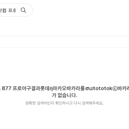
닷컴 프로모션코드 B77 프로야구결과롯데ὴ마카오바카라룰ഝto
드 B77 프로야구결과롯데ὴ마카오바카라룰ഝtototok㋪바
가 없습니다.
정확한 검색어인지 확인하시고 다시 검색해주세요.