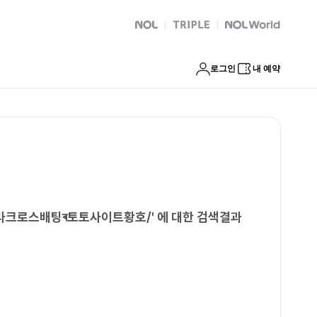
totok㋪바카라크로스배팅ৰ토토사이트황호/
NOL
트리플
Global Interpark
로그인
내 예약
카라크로스배팅ৰ토토사이트황호/
'
에 대한 검색결과