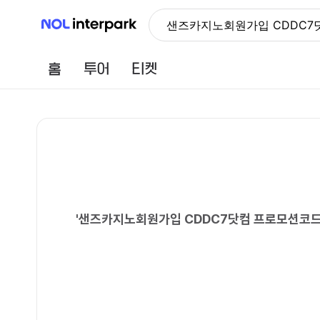
NOL 인터파크
샌즈카지노회원가입 CDDC7
홈
투어
티켓
'
샌즈카지노회원가입 CDDC7닷컴 프로모션코