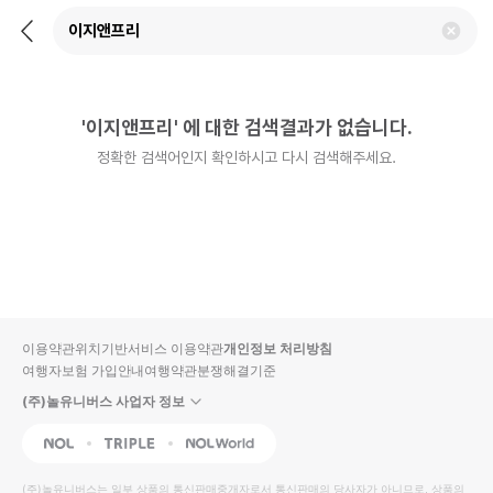
뒤
검
로
색
가
어
기
삭
제
'
이지앤프리
'
에 대한 검색결과가 없습니다.
하
기
정확한 검색어인지 확인하시고 다시 검색해주세요.
이용약관
위치기반서비스 이용약관
개인정보 처리방침
여행자보험 가입안내
여행약관
분쟁해결기준
(주)놀유니버스 사업자 정보
NOL
Triple
Interpark Global
(주)놀유니버스
는 일부 상품의 통신판매중개자로서 통신판매의 당사자가 아니므로, 상품의