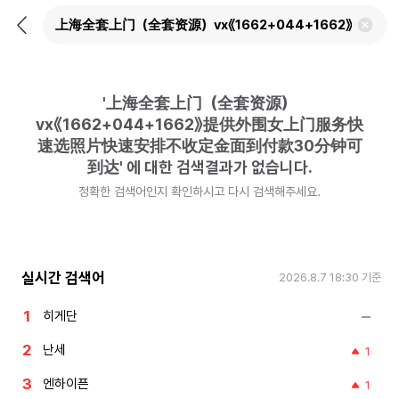
뒤
검
로
색
가
어
기
삭
제
'
上海全套上门（全套资源）
하
기
vx《1662+044+1662》提供外围女上门服务快
速选照片快速安排不收定金面到付款30分钟可
到达
'
에 대한 검색결과가 없습니다.
정확한 검색어인지 확인하시고 다시 검색해주세요.
실시간 검색어
2026.8.7 18:30
기준
히게단
난세
1
엔하이픈
1