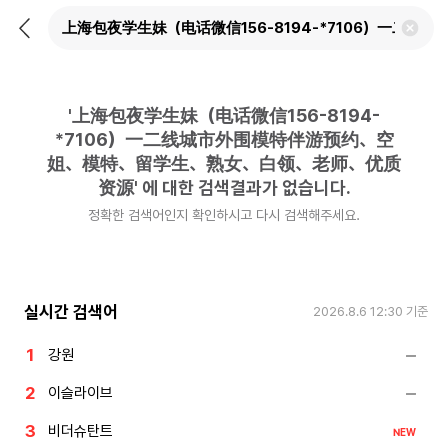
뒤
검
로
색
가
어
기
삭
제
'
上海包夜学生妹（电话微信156-8194-
하
기
*7106）一二线城市外围模特伴游预约、空
姐、模特、留学生、熟女、白领、老师、优质
资源
'
에 대한 검색결과가 없습니다.
정확한 검색어인지 확인하시고 다시 검색해주세요.
실시간 검색어
2026.8.6 12:30
기준
강원
이슬라이브
비더슈탄트
NEW