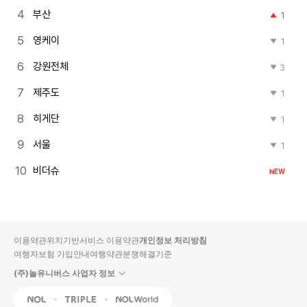
부산
1
영케이
1
강원전체
3
제주도
1
히게단
1
서울
1
비더슈
NEW
이용약관
위치기반서비스 이용약관
개인정보 처리방침
여행자보험 가입안내
여행약관
분쟁해결기준
(주)놀유니버스 사업자 정보
NOL
Triple
Interpark Global