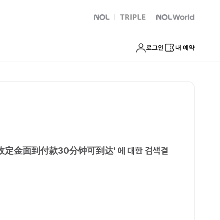
速安排不收定金面到付款30分钟可到达
NOL
트리플
Global Interpark
로그인
내 예약
不收定金面到付款30分钟可到达
'
에 대한 검색결