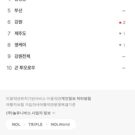
부산
강원
2
제주도
1
영케이
1
강원전체
곤 투모로우
이용약관
위치기반서비스 이용약관
개인정보 처리방침
여행자보험 가입안내
여행약관
분쟁해결기준
(주)놀유니버스 사업자 정보
NOL
Triple
Interpark Global