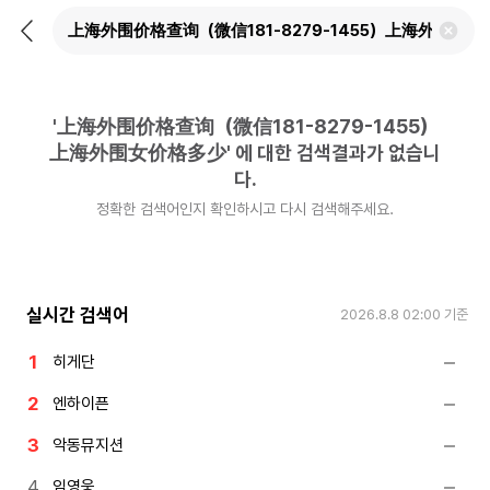
뒤
검
로
색
가
어
기
삭
제
'
上海外围价格查询（微信181-8279-1455）
하
기
上海外围女价格多少
'
에 대한 검색결과가 없습니
다.
정확한 검색어인지 확인하시고 다시 검색해주세요.
실시간 검색어
2026.8.8 02:00
기준
히게단
엔하이픈
악동뮤지션
임영웅