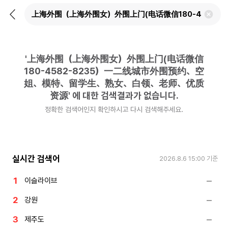
뒤
검
로
색
가
어
기
삭
제
'
上海外围（上海外围女）外围上门(电话微信
하
기
180-4582-8235）一二线城市外围预约、空
姐、模特、留学生、熟女、白领、老师、优质
资源
'
에 대한 검색결과가 없습니다.
정확한 검색어인지 확인하시고 다시 검색해주세요.
실시간 검색어
2026.8.6 15:00
기준
이슬라이브
강원
제주도