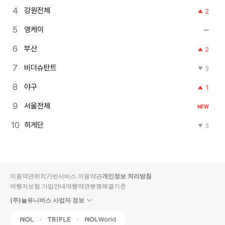
강원전체
2
영케이
부산
2
비더슈탄트
3
야구
1
서울전체
NEW
히게단
3
이용약관
위치기반서비스 이용약관
개인정보 처리방침
여행자보험 가입안내
여행약관
분쟁해결기준
(주)놀유니버스 사업자 정보
NOL
Triple
Interpark Global