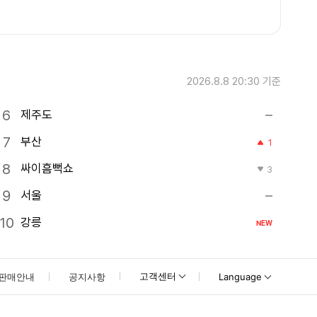
2026.8.8 20:30
기준
제주도
부산
1
싸이흠뻑쇼
3
서울
강릉
NEW
고객센터
판매안내
공지사항
Language