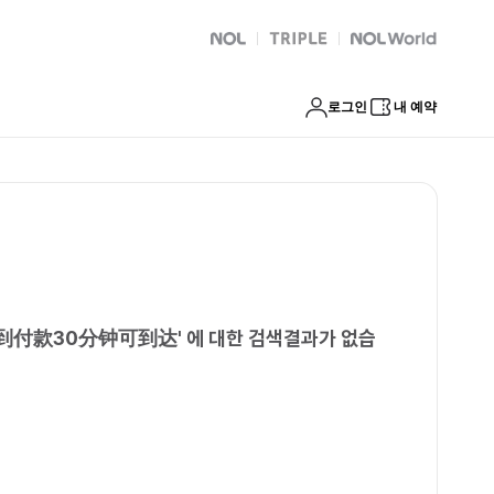
收定金面到付款30分钟可到达
NOL
트리플
Global Interpark
로그인
내 예약
面到付款30分钟可到达
'
에 대한 검색결과가 없습