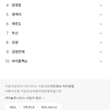
임영웅
영케이
제주도
부산
강원
강원전체
싸이흠뻑쇼
이용약관
위치기반서비스 이용약관
개인정보 처리방침
여행자보험 가입안내
여행약관
분쟁해결기준
(주)놀유니버스 사업자 정보
NOL
Triple
Interpark Global