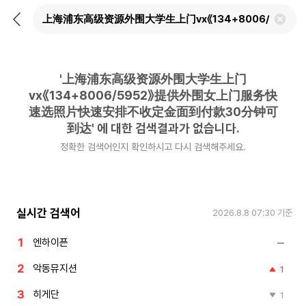
뒤
검
로
색
가
어
기
삭
제
'
上海浦东高级资源外围大学生上门
하
기
vx《134+8006/5952》提供外围女上门服务快
速选照片快速安排不收定金面到付款30分钟可
到达
'
에 대한 검색결과가 없습니다.
정확한 검색어인지 확인하시고 다시 검색해주세요.
실시간 검색어
2026.8.8 07:30
기준
엔하이픈
악동뮤지션
1
히게단
1