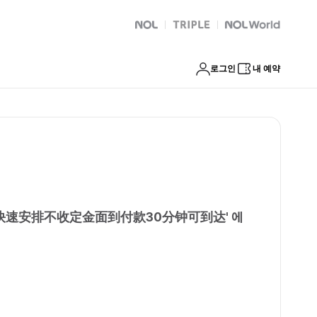
速选照片快速安排不收定金面到付款30分钟可到达
NOL
트리플
Global Interpark
로그인
내 예약
片快速安排不收定金面到付款30分钟可到达
'
에