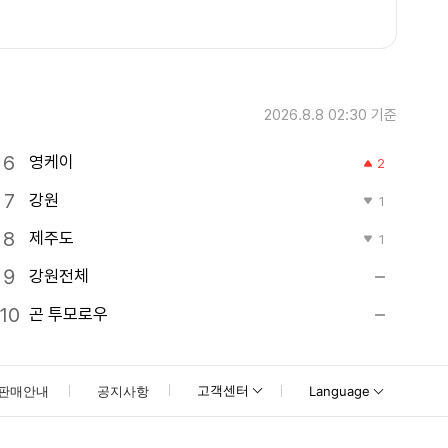
2026.8.8 02:30
기준
영케이
2
강원
1
제주도
1
강원전체
곤 투모로우
고객센터
판매안내
공지사항
Language