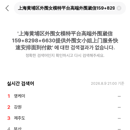
뒤
검
로
색
가
어
기
삭
제
'
上海黄埔区外围女模特平台高端外围崴信
하
기
159+8298+6630提供外围女小姐上门服务快
速安排面到付款
'
에 대한 검색결과가 없습니다.
정확한 검색어인지 확인하시고 다시 검색해주세요.
실시간 검색어
2026.8.9 21:00
기준
영케이
강원
제주도
부산