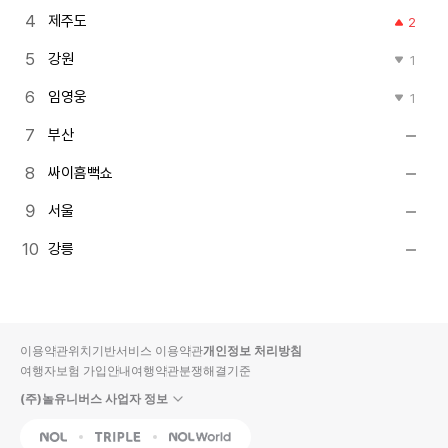
제주도
2
강원
1
임영웅
1
부산
싸이흠뻑쇼
서울
강릉
이용약관
위치기반서비스 이용약관
개인정보 처리방침
여행자보험 가입안내
여행약관
분쟁해결기준
(주)놀유니버스 사업자 정보
NOL
Triple
Interpark Global