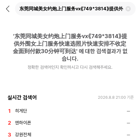
뒤
검
로
색
가
어
기
삭
제
'
东莞同城美女约炮上门服务vx《749*3814》提
하
기
供外围女上门服务快速选照片快速安排不收定
金面到付款30分钟可到达
'
에 대한 검색결과가 없
습니다.
정확한 검색어인지 확인하시고 다시 검색해주세요.
실시간 검색어
2026.8.8 21:00
기준
히게단
엔하이픈
강원전체