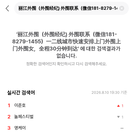
뒤
검
로
색
가
어
기
삭
제
'
丽江外围（外围经纪) 外围联系（微信181-
하
기
8279-1455）一二线城市快速安排上门外围上
门外围女，全程30分钟到达
'
에 대한 검색결과가
없습니다.
정확한 검색어인지 확인하시고 다시 검색해주세요.
실시간 검색어
2026.8.10 19:30
기준
이준호
1
놀페스티벌
1
영케이