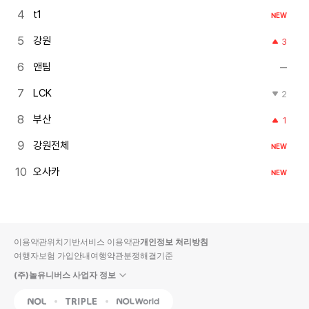
t1
NEW
강원
3
앤팀
LCK
2
부산
1
강원전체
NEW
오사카
NEW
이용약관
위치기반서비스 이용약관
개인정보 처리방침
여행자보험 가입안내
여행약관
분쟁해결기준
(주)놀유니버스 사업자 정보
NOL
Triple
Interpark Global