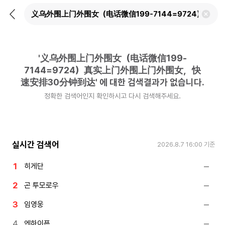
뒤
검
로
색
가
어
기
삭
제
'
义乌外围上门外围女（电话微信199-
하
기
7144=9724）真实上门外围上门外围女，快
速安排30分钟到达
'
에 대한 검색결과가 없습니다.
정확한 검색어인지 확인하시고 다시 검색해주세요.
실시간 검색어
2026.8.7 16:00
기준
히게단
곤 투모로우
임영웅
엔하이픈