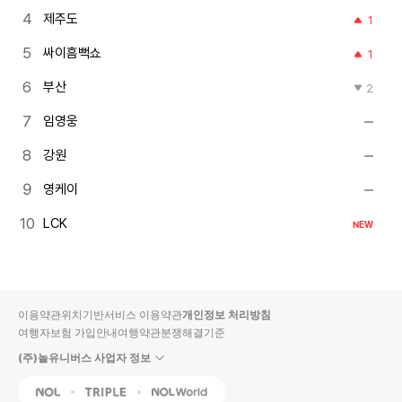
제주도
1
싸이흠뻑쇼
1
부산
2
임영웅
강원
영케이
LCK
NEW
이용약관
위치기반서비스 이용약관
개인정보 처리방침
여행자보험 가입안내
여행약관
분쟁해결기준
(주)놀유니버스 사업자 정보
NOL
Triple
Interpark Global