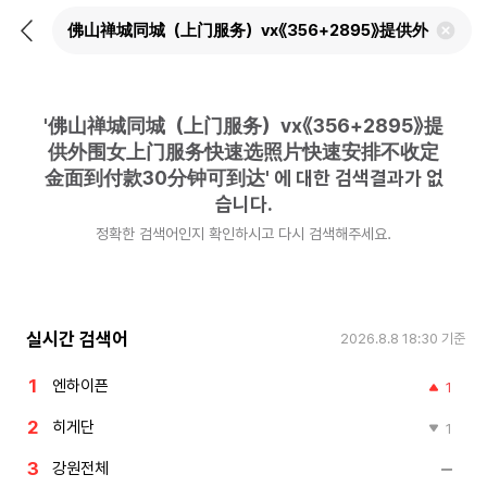
뒤
검
로
색
가
어
기
삭
제
'
佛山禅城同城（上门服务）vx《356+2895》提
하
기
供外围女上门服务快速选照片快速安排不收定
金面到付款30分钟可到达
'
에 대한 검색결과가 없
습니다.
정확한 검색어인지 확인하시고 다시 검색해주세요.
실시간 검색어
2026.8.8 18:30
기준
엔하이픈
1
히게단
1
강원전체