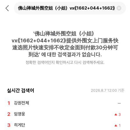
뒤
검
로
색
가
어
기
삭
제
'
佛山禅城外围空姐（小姐）
하
기
vx《1662+044+1662》提供外围女上门服务快
速选照片快速安排不收定金面到付款30分钟可
到达
'
에 대한 검색결과가 없습니다.
정확한 검색어인지 확인하시고 다시 검색해주세요.
실시간 검색어
2026.8.7 12:00
기준
강원전체
임영웅
3
히게단
1