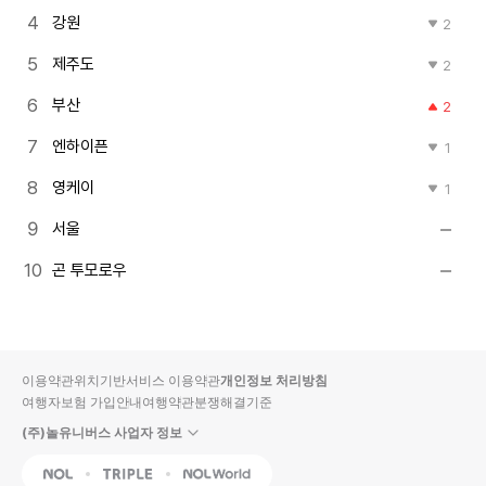
강원
2
제주도
2
부산
2
엔하이픈
1
영케이
1
서울
곤 투모로우
이용약관
위치기반서비스 이용약관
개인정보 처리방침
여행자보험 가입안내
여행약관
분쟁해결기준
(주)놀유니버스 사업자 정보
NOL
Triple
Interpark Global