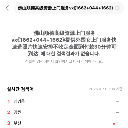
뒤
검
로
색
가
어
기
삭
제
'
佛山顺德高级资源上门服务
하
기
vx《1662+044+1662》提供外围女上门服务快
速选照片快速安排不收定金面到付款30分钟可
到达
'
에 대한 검색결과가 없습니다.
정확한 검색어인지 확인하시고 다시 검색해주세요.
실시간 검색어
2026.8.7 03:00
기준
임영웅
강원
부산
1