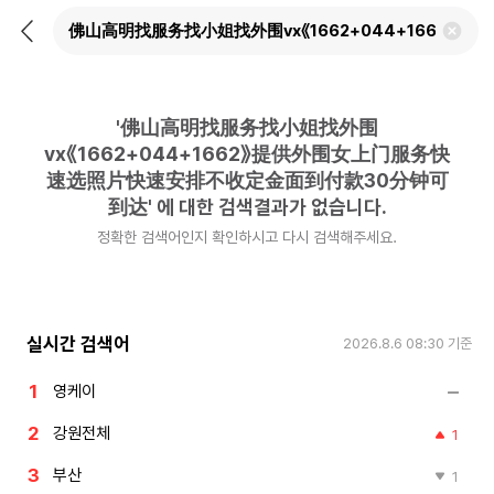
뒤
검
로
색
가
어
기
삭
제
'
佛山高明找服务找小姐找外围
하
기
vx《1662+044+1662》提供外围女上门服务快
速选照片快速安排不收定金面到付款30分钟可
到达
'
에 대한 검색결과가 없습니다.
정확한 검색어인지 확인하시고 다시 검색해주세요.
실시간 검색어
2026.8.6 08:30
기준
영케이
강원전체
1
부산
1