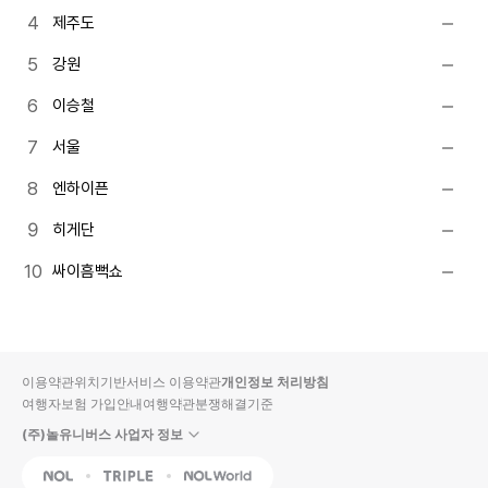
제주도
강원
이승철
서울
엔하이픈
히게단
싸이흠뻑쇼
이용약관
위치기반서비스 이용약관
개인정보 처리방침
여행자보험 가입안내
여행약관
분쟁해결기준
(주)놀유니버스 사업자 정보
NOL
Triple
Interpark Global