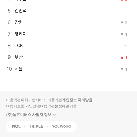
김민석
강원
2
영케이
1
LCK
부산
1
서울
1
이용약관
위치기반서비스 이용약관
개인정보 처리방침
여행자보험 가입안내
여행약관
분쟁해결기준
(주)놀유니버스 사업자 정보
NOL
Triple
Interpark Global