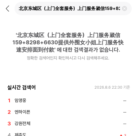
뒤
검
로
색
가
어
기
삭
제
'
北京东城区（上门全套服务）上门服务崴信
하
기
159+8298+6630提供外围女小姐上门服务快
速安排面到付款
'
에 대한 검색결과가 없습니다.
정확한 검색어인지 확인하시고 다시 검색해주세요.
실시간 검색어
2026.8.6 22:30
기준
임영웅
엔하이픈
강원전체
제주도
3