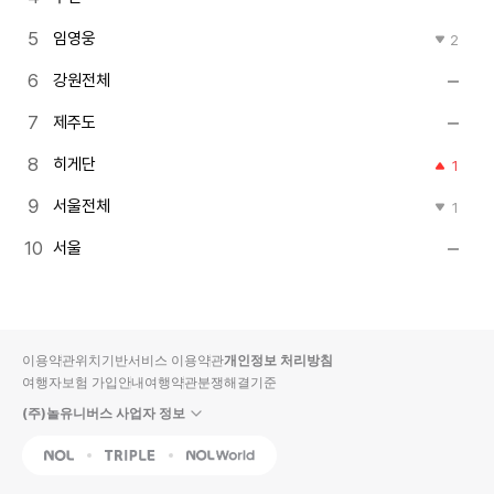
임영웅
2
강원전체
제주도
히게단
1
서울전체
1
서울
이용약관
위치기반서비스 이용약관
개인정보 처리방침
여행자보험 가입안내
여행약관
분쟁해결기준
(주)놀유니버스 사업자 정보
NOL
Triple
Interpark Global