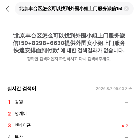
뒤
검
로
색
가
어
기
삭
제
'
北京丰台区怎么可以找到外围小姐上门服务崴
하
기
信159+8298+6630提供外围女小姐上门服务
快速安排面到付款
'
에 대한 검색결과가 없습니다.
정확한 검색어인지 확인하시고 다시 검색해주세요.
실시간 검색어
2026.8.7 05:00
기준
강원
영케이
엔하이픈
2
부산