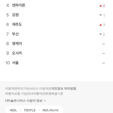
엔하이픈
2
강원
1
제주도
1
부산
2
영케이
오사카
서울
이용약관
위치기반서비스 이용약관
개인정보 처리방침
여행자보험 가입안내
여행약관
분쟁해결기준
(주)놀유니버스 사업자 정보
NOL
Triple
Interpark Global