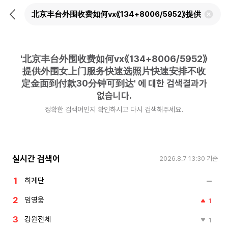
뒤
검
로
색
가
어
기
삭
제
'
北京丰台外围收费如何vx《134+8006/5952》
하
기
提供外围女上门服务快速选照片快速安排不收
定金面到付款30分钟可到达
'
에 대한 검색결과가
없습니다.
정확한 검색어인지 확인하시고 다시 검색해주세요.
실시간 검색어
2026.8.7 13:30
기준
히게단
임영웅
1
강원전체
1