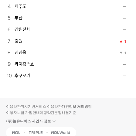
제주도
부산
강원전체
강원
1
임영웅
1
싸이흠뻑쇼
후쿠오카
이용약관
위치기반서비스 이용약관
개인정보 처리방침
여행자보험 가입안내
여행약관
분쟁해결기준
(주)놀유니버스 사업자 정보
NOL
Triple
Interpark Global