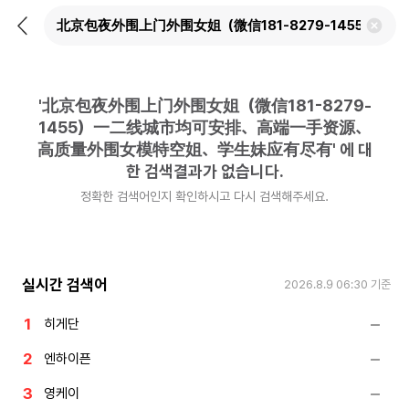
뒤
검
로
색
가
어
기
삭
제
'
北京包夜外围上门外围女姐（微信181-8279-
하
기
1455）一二线城市均可安排、高端一手资源、
高质量外围女模特空姐、学生妹应有尽有
'
에 대
한 검색결과가 없습니다.
정확한 검색어인지 확인하시고 다시 검색해주세요.
실시간 검색어
2026.8.9 06:30
기준
히게단
엔하이픈
영케이