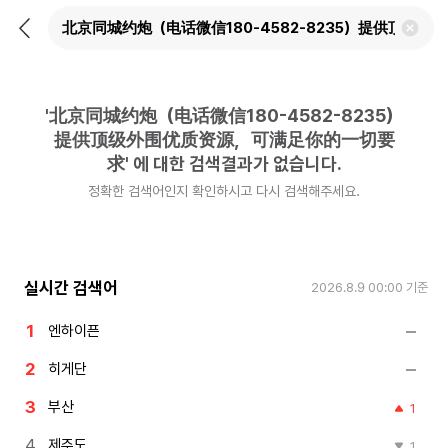
뒤
검
로
색
가
어
기
삭
제
'
北京同城约炮（电话微信180-4582-8235）
하
기
提供顶级外围优质资源，可满足你的一切要
求
'
에 대한 검색결과가 없습니다.
정확한 검색어인지 확인하시고 다시 검색해주세요.
실시간 검색어
2026.8.9 00:00
기준
엔하이픈
히게단
부산
1
제주도
1