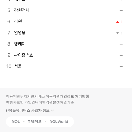
강원전체
강원
1
임영웅
1
영케이
싸이흠뻑쇼
서울
이용약관
위치기반서비스 이용약관
개인정보 처리방침
여행자보험 가입안내
여행약관
분쟁해결기준
(주)놀유니버스 사업자 정보
NOL
Triple
Interpark Global