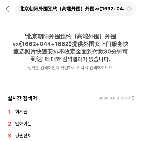
뒤
검
로
색
가
어
기
삭
제
'
北京朝阳外围预约（高端外围）外围
하
기
vx《1662+044+1662》提供外围女上门服务快
速选照片快速安排不收定金面到付款30分钟可
到达
'
에 대한 검색결과가 없습니다.
정확한 검색어인지 확인하시고 다시 검색해주세요.
실시간 검색어
2026.8.8 21:00
기준
히게단
엔하이픈
강원전체