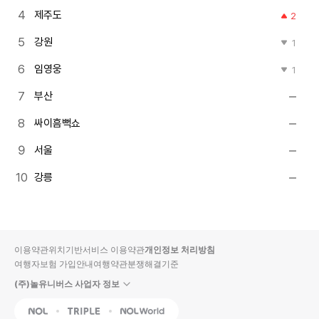
제주도
2
강원
1
임영웅
1
부산
싸이흠뻑쇼
서울
강릉
이용약관
위치기반서비스 이용약관
개인정보 처리방침
여행자보험 가입안내
여행약관
분쟁해결기준
(주)놀유니버스 사업자 정보
NOL
Triple
Interpark Global