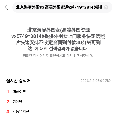
뒤
검
로
색
가
어
기
삭
제
'
北京海淀外围女(高端外围资源
하
기
vx《749*3814》提供外围女上门服务快速选照
片快速安排不收定金面到付款30分钟可到
达
'
에 대한 검색결과가 없습니다.
정확한 검색어인지 확인하시고 다시 검색해주세요.
실시간 검색어
2026.8.8 06:00
기준
엔하이픈
히게단
악동뮤지션