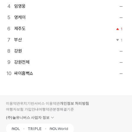
임영웅
영케이
제주도
1
부산
1
강원
강원전체
싸이흠뻑쇼
이용약관
위치기반서비스 이용약관
개인정보 처리방침
여행자보험 가입안내
여행약관
분쟁해결기준
(주)놀유니버스 사업자 정보
NOL
Triple
Interpark Global