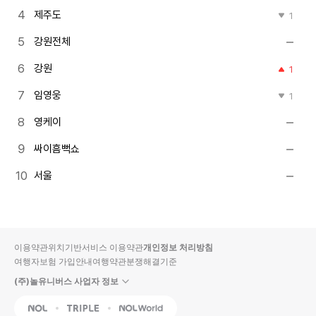
제주도
1
강원전체
강원
1
임영웅
1
영케이
싸이흠뻑쇼
서울
이용약관
위치기반서비스 이용약관
개인정보 처리방침
여행자보험 가입안내
여행약관
분쟁해결기준
(주)놀유니버스 사업자 정보
NOL
Triple
Interpark Global