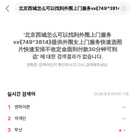
뒤
검
로
색
가
어
기
삭
제
'
北京西城怎么可以找到外围上门服务
하
기
vx《749*3814》提供外围女上门服务快速选照
片快速安排不收定金面到付款30分钟可到
达
'
에 대한 검색결과가 없습니다.
정확한 검색어인지 확인하시고 다시 검색해주세요.
실시간 검색어
2026.8.9 00:00
기준
엔하이픈
히게단
부산
1