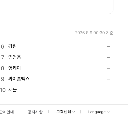
2026.8.9 00:30
기준
강원
임영웅
영케이
싸이흠뻑쇼
서울
고객센터
판매안내
공지사항
Language