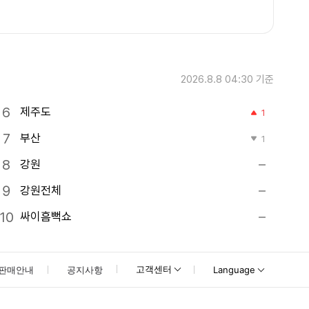
2026.8.8 04:30
기준
제주도
1
부산
1
강원
강원전체
싸이흠뻑쇼
고객센터
판매안내
공지사항
Language