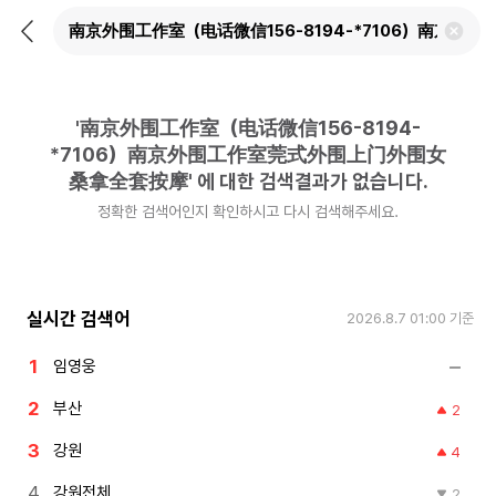
뒤
검
로
색
가
어
기
삭
제
'
南京外围工作室（电话微信156-8194-
하
기
*7106）南京外围工作室莞式外围上门外围女
桑拿全套按摩
'
에 대한 검색결과가 없습니다.
정확한 검색어인지 확인하시고 다시 검색해주세요.
실시간 검색어
2026.8.7 01:00
기준
임영웅
부산
2
강원
4
강원전체
2