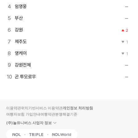
임영웅
부산
강원
2
제주도
1
영케이
1
강원전체
곤 투모로우
이용약관
위치기반서비스 이용약관
개인정보 처리방침
여행자보험 가입안내
여행약관
분쟁해결기준
(주)놀유니버스 사업자 정보
NOL
Triple
Interpark Global