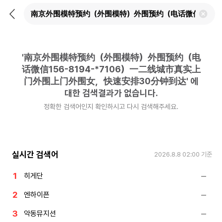
뒤
검
로
색
가
어
기
삭
제
'
南京外围模特预约（外围模特）外围预约（电
하
기
话微信156-8194-*7106）一二线城市真实上
门外围上门外围女，快速安排30分钟到达
'
에
대한 검색결과가 없습니다.
정확한 검색어인지 확인하시고 다시 검색해주세요.
실시간 검색어
2026.8.8 02:00
기준
히게단
엔하이픈
악동뮤지션