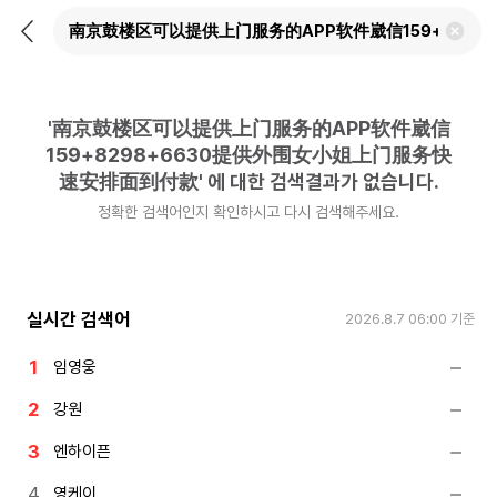
뒤
검
로
색
가
어
기
삭
제
'
南京鼓楼区可以提供上门服务的APP软件崴信
하
기
159+8298+6630提供外围女小姐上门服务快
速安排面到付款
'
에 대한 검색결과가 없습니다.
정확한 검색어인지 확인하시고 다시 검색해주세요.
실시간 검색어
2026.8.7 06:00
기준
임영웅
강원
엔하이픈
영케이