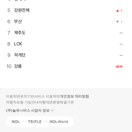
강원전체
1
부산
1
제주도
LCK
히게단
강릉
NEW
이용약관
위치기반서비스 이용약관
개인정보 처리방침
여행자보험 가입안내
여행약관
분쟁해결기준
(주)놀유니버스 사업자 정보
NOL
Triple
Interpark Global