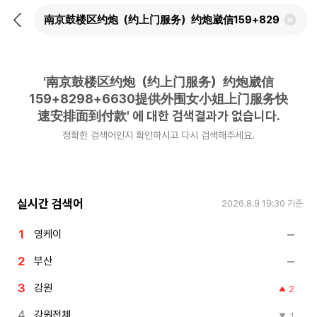
뒤
검
로
색
가
어
기
삭
제
'
南京鼓楼区约炮（约上门服务）约炮崴信
하
기
159+8298+6630提供外围女小姐上门服务快
速安排面到付款
'
에 대한 검색결과가 없습니다.
정확한 검색어인지 확인하시고 다시 검색해주세요.
실시간 검색어
2026.8.9 19:30
기준
영케이
부산
강원
2
강원전체
1