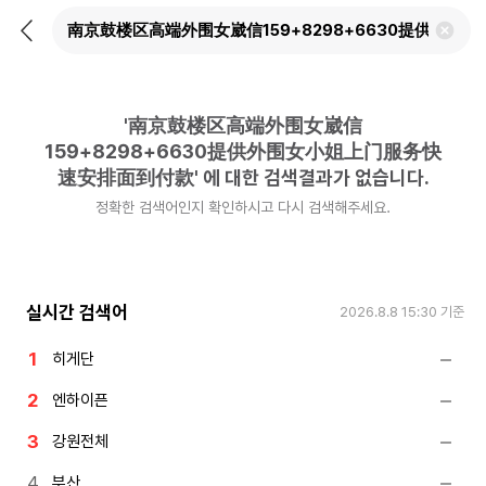
뒤
검
로
색
가
어
기
삭
제
'
南京鼓楼区高端外围女崴信
하
기
159+8298+6630提供外围女小姐上门服务快
速安排面到付款
'
에 대한 검색결과가 없습니다.
정확한 검색어인지 확인하시고 다시 검색해주세요.
실시간 검색어
2026.8.8 15:30
기준
히게단
엔하이픈
강원전체
부산