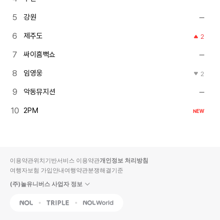
강원
제주도
2
싸이흠뻑쇼
임영웅
2
악동뮤지션
2PM
NEW
이용약관
위치기반서비스 이용약관
개인정보 처리방침
여행자보험 가입안내
여행약관
분쟁해결기준
(주)놀유니버스 사업자 정보
NOL
Triple
Interpark Global