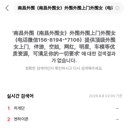
뒤
검
로
색
가
어
기
삭
제
'
南昌外围（南昌外围女）外围外围上门外围女
하
기
（电话微信156-8194-*7106）提供顶级外围
女上门，伴游，空姐，网红，明星，车模等优
质资源，可满足你的一切要求
'
에 대한 검색결과
가 없습니다.
정확한 검색어인지 확인하시고 다시 검색해주세요.
실시간 검색어
2026.8.8 02:00
기준
히게단
엔하이픈