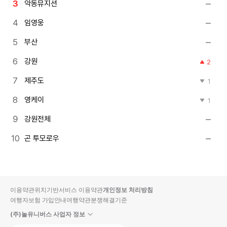
악동뮤지션
임영웅
부산
강원
2
제주도
1
영케이
1
강원전체
곤 투모로우
이용약관
위치기반서비스 이용약관
개인정보 처리방침
여행자보험 가입안내
여행약관
분쟁해결기준
(주)놀유니버스 사업자 정보