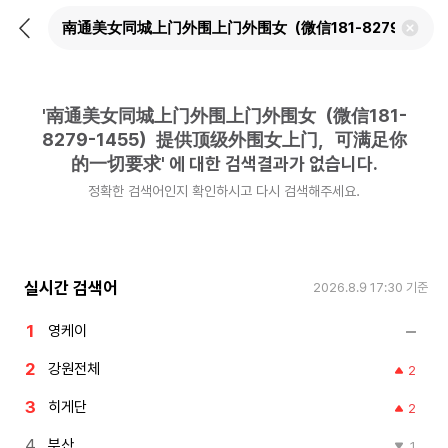
뒤
검
로
색
가
어
기
삭
제
'
南通美女同城上门外围上门外围女（微信181-
하
기
8279-1455）提供顶级外围女上门，可满足你
的一切要求
'
에 대한 검색결과가 없습니다.
정확한 검색어인지 확인하시고 다시 검색해주세요.
실시간 검색어
2026.8.9 17:30
기준
영케이
강원전체
2
히게단
2
부산
1