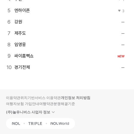
엔하이픈
3
강원
제주도
임영웅
싸이흠뻑쇼
NEW
경기전체
이용약관
위치기반서비스 이용약관
개인정보 처리방침
여행자보험 가입안내
여행약관
분쟁해결기준
(주)놀유니버스 사업자 정보
NOL
Triple
Interpark Global