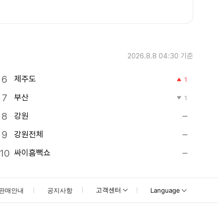
2026.8.8 04:30
기준
제주도
1
부산
1
강원
강원전체
싸이흠뻑쇼
고객센터
판매안내
공지사항
Language