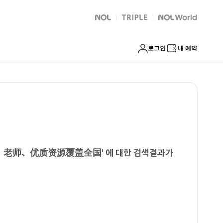
女、白领、老师、优质资源覆盖全国
NOL
트리플
Global Interpark
로그인
내 예약
领、老师、优质资源覆盖全国
'
에 대한 검색결과가