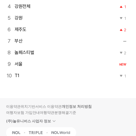
강원전체
1
강원
1
제주도
2
부산
놀페스티벌
2
서울
NEW
T1
1
이용약관
위치기반서비스 이용약관
개인정보 처리방침
여행자보험 가입안내
여행약관
분쟁해결기준
(주)놀유니버스 사업자 정보
NOL
Triple
Interpark Global