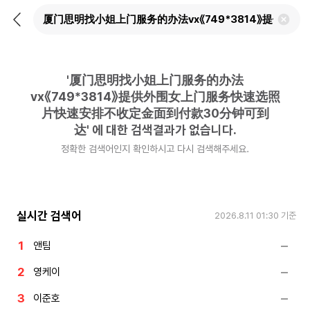
뒤
검
로
색
가
어
기
삭
제
'
厦门思明找小姐上门服务的办法
하
기
vx《749*3814》提供外围女上门服务快速选照
片快速安排不收定金面到付款30分钟可到
达
'
에 대한 검색결과가 없습니다.
정확한 검색어인지 확인하시고 다시 검색해주세요.
실시간 검색어
2026.8.11 01:30
기준
앤팀
영케이
이준호