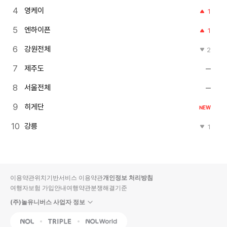
영케이
1
엔하이픈
1
강원전체
2
제주도
서울전체
히게단
NEW
강릉
1
이용약관
위치기반서비스 이용약관
개인정보 처리방침
여행자보험 가입안내
여행약관
분쟁해결기준
(주)놀유니버스 사업자 정보
NOL
Triple
Interpark Global