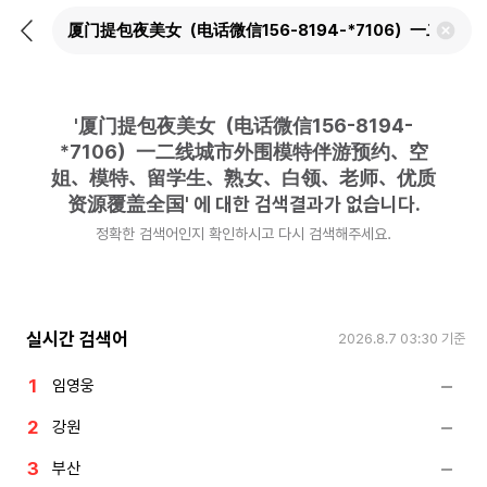
뒤
검
로
색
가
어
기
삭
제
'
厦门提包夜美女（电话微信156-8194-
하
기
*7106）一二线城市外围模特伴游预约、空
姐、模特、留学生、熟女、白领、老师、优质
资源覆盖全国
'
에 대한 검색결과가 없습니다.
정확한 검색어인지 확인하시고 다시 검색해주세요.
실시간 검색어
2026.8.7 03:30
기준
임영웅
강원
부산