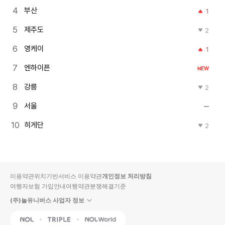
부산
1
제주도
2
영케이
1
엔하이픈
NEW
강릉
2
서울
히게단
2
이용약관
위치기반서비스 이용약관
개인정보 처리방침
여행자보험 가입안내
여행약관
분쟁해결기준
(주)놀유니버스 사업자 정보
NOL
Triple
Interpark Global