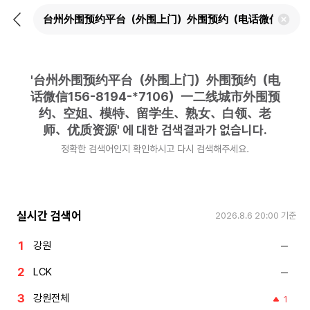
뒤
검
로
색
가
어
기
삭
제
'
台州外围预约平台（外围上门）外围预约（电
하
기
话微信156-8194-*7106）一二线城市外围预
约、空姐、模特、留学生、熟女、白领、老
师、优质资源
'
에 대한 검색결과가 없습니다.
정확한 검색어인지 확인하시고 다시 검색해주세요.
실시간 검색어
2026.8.6 20:00
기준
강원
LCK
강원전체
1