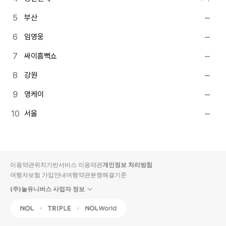
부산
임영웅
싸이흠뻑쇼
강원
영케이
서울
이용약관
위치기반서비스 이용약관
개인정보 처리방침
여행자보험 가입안내
여행약관
분쟁해결기준
(주)놀유니버스 사업자 정보
NOL
Triple
Interpark Global