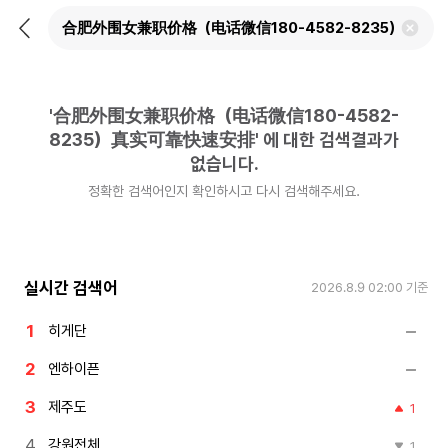
뒤
검
로
색
가
어
기
삭
제
'
合肥外围女兼职价格（电话微信180-4582-
하
기
8235）真实可靠快速安排
'
에 대한 검색결과가
없습니다.
정확한 검색어인지 확인하시고 다시 검색해주세요.
실시간 검색어
2026.8.9 02:00
기준
히게단
엔하이픈
제주도
1
강원전체
1