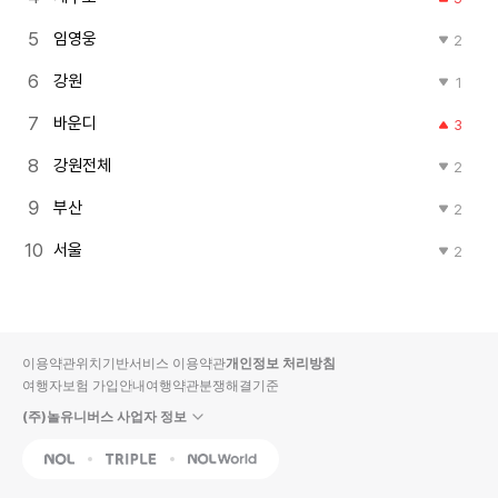
임영웅
2
강원
1
바운디
3
강원전체
2
부산
2
서울
2
이용약관
위치기반서비스 이용약관
개인정보 처리방침
여행자보험 가입안내
여행약관
분쟁해결기준
(주)놀유니버스 사업자 정보
NOL
Triple
Interpark Global