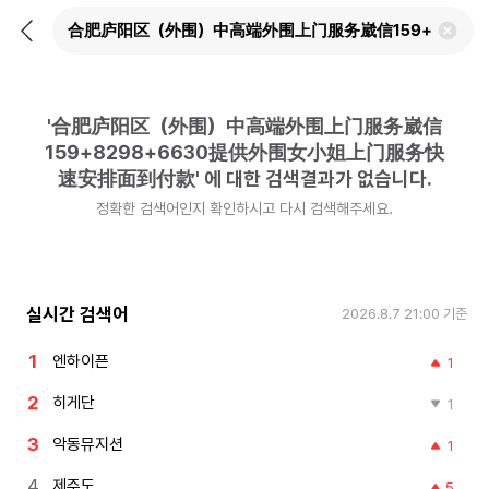
뒤
검
로
색
가
어
기
삭
제
'
合肥庐阳区（外围）中高端外围上门服务崴信
하
기
159+8298+6630提供外围女小姐上门服务快
速安排面到付款
'
에 대한 검색결과가 없습니다.
정확한 검색어인지 확인하시고 다시 검색해주세요.
실시간 검색어
2026.8.7 21:00
기준
엔하이픈
1
히게단
1
악동뮤지션
1
제주도
5