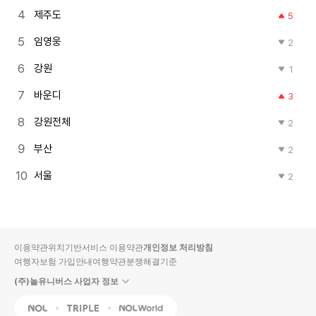
제주도
5
임영웅
2
강원
1
바운디
3
강원전체
2
부산
2
서울
2
이용약관
위치기반서비스 이용약관
개인정보 처리방침
여행자보험 가입안내
여행약관
분쟁해결기준
(주)놀유니버스 사업자 정보
NOL
Triple
Interpark Global