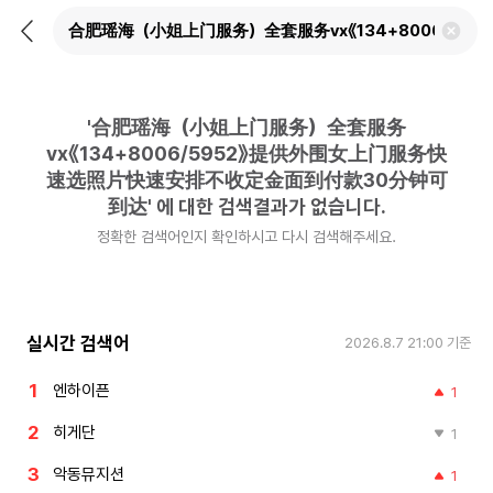
뒤
검
로
색
가
어
기
삭
제
'
合肥瑶海（小姐上门服务）全套服务
하
기
vx《134+8006/5952》提供外围女上门服务快
速选照片快速安排不收定金面到付款30分钟可
到达
'
에 대한 검색결과가 없습니다.
정확한 검색어인지 확인하시고 다시 검색해주세요.
실시간 검색어
2026.8.7 21:00
기준
엔하이픈
1
히게단
1
악동뮤지션
1