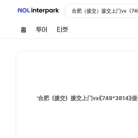
NOL 인터파크
合肥（援交）援交上门vx《7
홈
투어
티켓
'
合肥（援交）援交上门vx《749*381