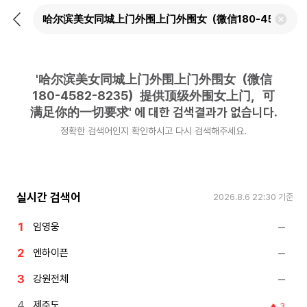
뒤
검
로
색
가
어
기
삭
제
'
哈尔滨美女同城上门外围上门外围女（微信
하
기
180-4582-8235）提供顶级外围女上门，可
满足你的一切要求
'
에 대한 검색결과가 없습니다.
정확한 검색어인지 확인하시고 다시 검색해주세요.
실시간 검색어
2026.8.6 22:30
기준
임영웅
엔하이픈
강원전체
제주도
3