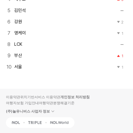
김민석
강원
2
영케이
1
LCK
부산
1
서울
1
이용약관
위치기반서비스 이용약관
개인정보 처리방침
여행자보험 가입안내
여행약관
분쟁해결기준
(주)놀유니버스 사업자 정보
NOL
Triple
Interpark Global