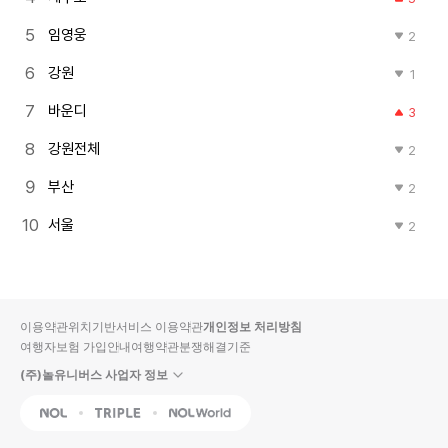
임영웅
2
강원
1
바운디
3
강원전체
2
부산
2
서울
2
이용약관
위치기반서비스 이용약관
개인정보 처리방침
여행자보험 가입안내
여행약관
분쟁해결기준
(주)놀유니버스 사업자 정보
NOL
Triple
Interpark Global