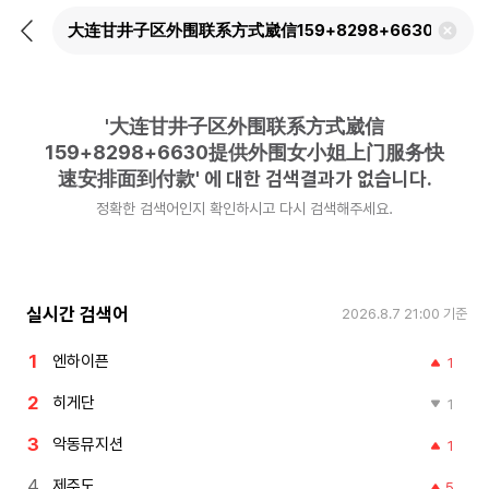
뒤
검
로
색
가
어
기
삭
제
'
大连甘井子区外围联系方式崴信
하
기
159+8298+6630提供外围女小姐上门服务快
速安排面到付款
'
에 대한 검색결과가 없습니다.
정확한 검색어인지 확인하시고 다시 검색해주세요.
실시간 검색어
2026.8.7 21:00
기준
엔하이픈
1
히게단
1
악동뮤지션
1
제주도
5