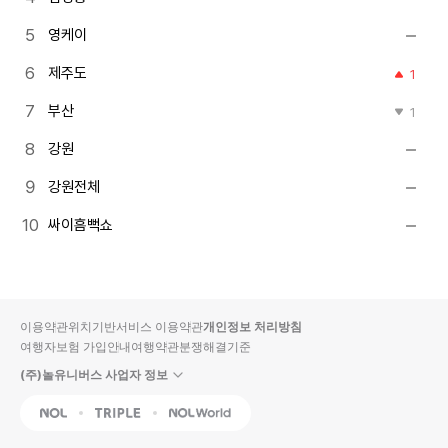
영케이
제주도
1
부산
1
강원
강원전체
싸이흠뻑쇼
이용약관
위치기반서비스 이용약관
개인정보 처리방침
여행자보험 가입안내
여행약관
분쟁해결기준
(주)놀유니버스 사업자 정보
NOL
Triple
Interpark Global