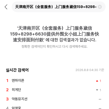
뒤
검
로
색
가
어
기
삭
제
'
天津南开区（全套服务）上门服务崴信
하
기
159+8298+6630提供外围女小姐上门服务快
速安排面到付款
'
에 대한 검색결과가 없습니다.
정확한 검색어인지 확인하시고 다시 검색해주세요.
실시간 검색어
2026.8.8 04:30
기준
엔하이픈
1
히게단
1
악동뮤지션
임영웅