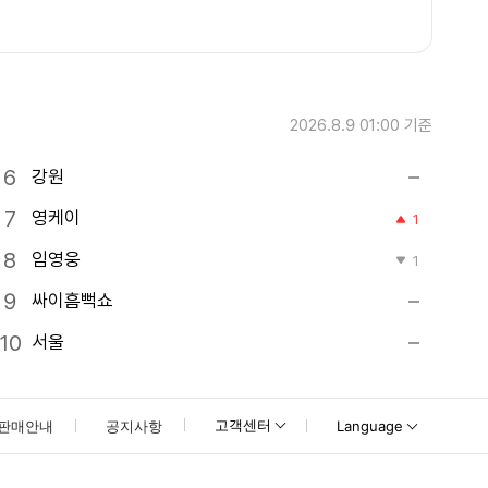
2026.8.9 01:00
기준
강원
영케이
1
임영웅
1
싸이흠뻑쇼
서울
고객센터
판매안내
공지사항
Language