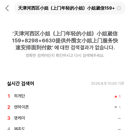
뒤
검
로
색
가
어
기
삭
제
'
天津河西区小姐（上门年轻的小姐）小姐崴信
하
기
159+8298+6630提供外围女小姐上门服务快
速安排面到付款
'
에 대한 검색결과가 없습니다.
정확한 검색어인지 확인하시고 다시 검색해주세요.
실시간 검색어
2026.8.9 10:00
기준
히게단
1
엔하이픈
1
영케이
제주도