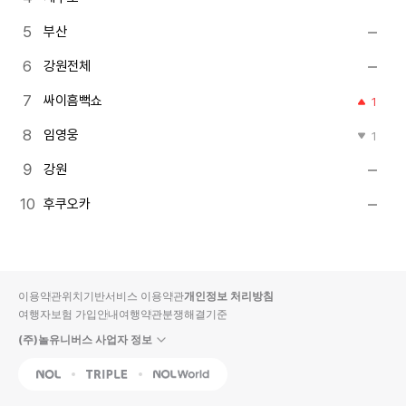
부산
강원전체
싸이흠뻑쇼
1
임영웅
1
강원
후쿠오카
이용약관
위치기반서비스 이용약관
개인정보 처리방침
여행자보험 가입안내
여행약관
분쟁해결기준
(주)놀유니버스 사업자 정보
NOL
Triple
Interpark Global